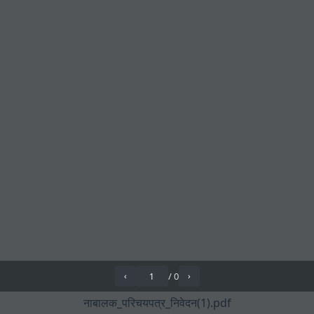
/
0
‹
›
नाबालक_परिचयपत्र_निवेदन(1).pdf