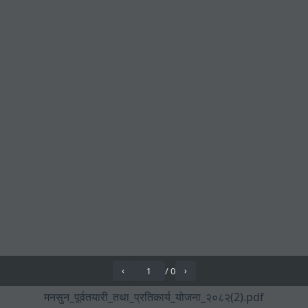
/
0
‹
›
मनसुन_पूर्वतयारी_तथा_प्रतिकार्य_योजना_२०८२(2).pdf