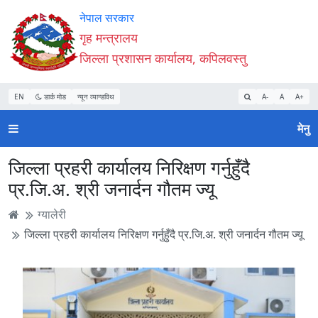
Accessibility
मुख्य
मुख्य
वेबसाइट
नेपाल सरकार
Mode
सामाग्री
नेभिगेसन
खोजमा
गृह मन्त्रालय
सुरु
पढ्नुहाेस्
पढ्नुहाेस्
जानुहोस्
जिल्ला प्रशासन कार्यालय, कपिलवस्तु
गर्नुहोस्
EN
डार्क मोड
न्यून व्यान्डविथ
A-
A
A+
मेनु
जिल्ला प्रहरी कार्यालय निरिक्षण गर्नुहुँदै
प्र.जि.अ. श्री जनार्दन गौतम ज्यू
ग्यालेरी
जिल्ला प्रहरी कार्यालय निरिक्षण गर्नुहुँदै प्र.जि.अ. श्री जनार्दन गौतम ज्यू