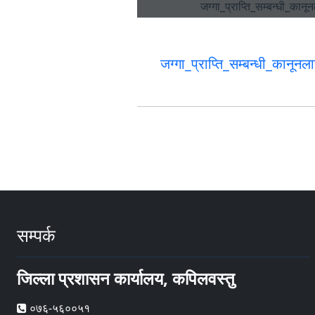
जग्गा_प्राप्ति_सम्बन्धी_कान
सम्पर्क
जिल्ला प्रशासन कार्यालय, कपिलवस्तु
०७६-५६००५१