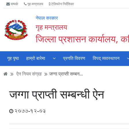
Accessibility
मुख्य
मुख्य
वेबसाइट
सम्पर्क
गृह मन्त्रालय
टेलिफोन निर्देशिका
Mode
सामाग्री
नेभिगेसन
खोजमा
सुरु
पढ्नुहाेस्
पढ्नुहाेस्
जानुहोस्
नेपाल सरकार
गर्नुहोस्
गृह मन्त्रालय
जिल्ला प्रशासन कार्यालय, क
गृह पृष्ठ
हाम्रो बारेमा
प्रगति विवरण
विपद् व्यवस्थापन
ऐन नियम संग्रह
जग्गा प्राप्ती सम्बन...
जग्गा प्राप्ती सम्बन्धी ऐन
2077-12-03