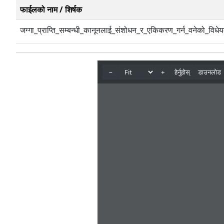
फाईलको नाम / शिर्षक
जग्गा_प्राप्ति_सम्बन्धी_कानूनलाई_संशोधन_र_एकिकरण_गर्न_वनेको_विध