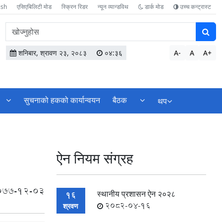
ish
एसिएबिलिटी मोड
स्क्रिन रिडर
न्यून व्यान्डविथ
डार्क मोड
उच्च कन्ट्रास्ट
वेबसाइटमा
सामग्री
खोज्नुहोस
शनिबार, श्रावण २३, २०८३
०४:३६
A-
A
A+
सुचनाको हकको कार्यान्वयन
बैठक
थप
ऐन नियम संग्रह
077-12-03
स्थानीय प्रशासन ऐन २०२८
16
2082-04-16
श्रवण