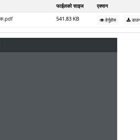
फाईलको साइज
एक्सन
ेयक.pdf
541.83 KB
हेर्नुहोस
डाउ