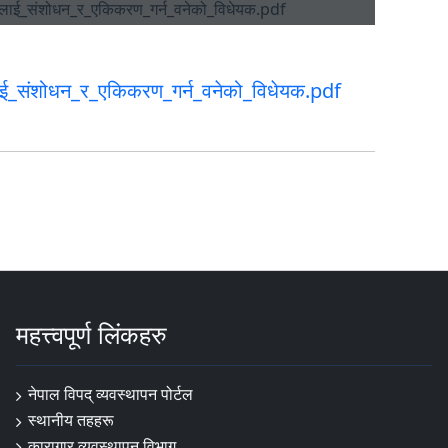
ूनलाई_संशोधन_र_एकिकरण_गर्न_वनेको_विधेयक.pdf
महत्त्वपूर्ण लिंकहरु
नेपाल विपद् व्यवस्थापन पोर्टल
स्थानीय तहहरू
कारागार व्यवस्थापन विभाग