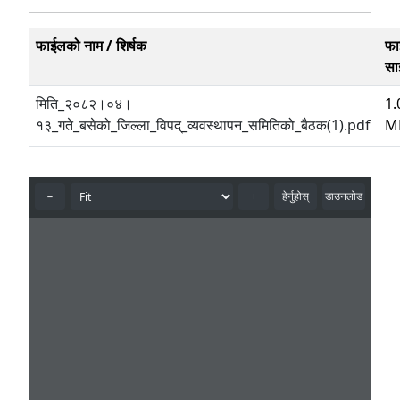
फाईलको नाम / शिर्षक
फा
सा
मिति_२०८२।०४।
1.
१३_गते_बसेको_जिल्ला_विपद्_व्यवस्थापन_समितिको_बैठक(1).pdf
M