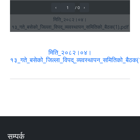
मिति_२०८२।०४।
१३_गते_बसेको_जिल्ला_विपद्_व्यवस्थापन_समितिको_बैठक(
सम्पर्क