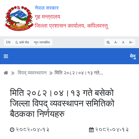
Accessibility
मुख्य
मुख्य
वेबसाइट
नेपाल सरकार
Mode
सामाग्री
नेभिगेसन
खोजमा
गृह मन्त्रालय
सुरु
पढ्नुहाेस्
पढ्नुहाेस्
जानुहोस्
जिल्ला प्रशासन कार्यालय, कपिलवस्तु
गर्नुहोस्
EN
डार्क मोड
न्यून व्यान्डविथ
A-
A
A+
मेनु
विपद् व्यवस्थापन
मिति २०८२।०४।१३ गते...
मिति २०८२।०४।१३ गते बसेको
जिल्ला विपद् व्यवस्थापन समितिको
बैठकका निर्णयहरु
2082-04-13
2082-04-13