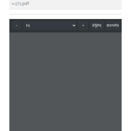
०८(1).pdf