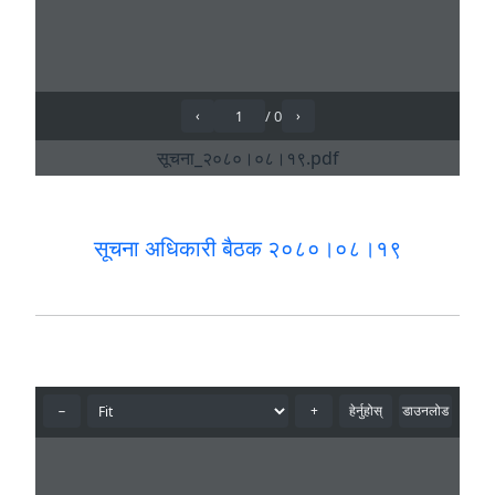
सूचना अधिकारी बैठक २०८०।०८।१९