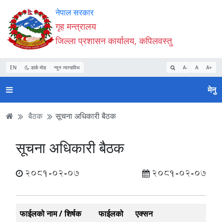
Accessibility
मुख्य
मुख्य
वेबसाइट
नेपाल सरकार
Mode
सामाग्री
नेभिगेसन
खोजमा
गृह मन्त्रालय
सुरु
पढ्नुहाेस्
पढ्नुहाेस्
जानुहोस्
जिल्ला प्रशासन कार्यालय, कपिलवस्तु
गर्नुहोस्
EN
डार्क मोड
न्यून व्यान्डविथ
A-
A
A+
मेनु
बैठक
सूचना अधिकारी बैठक
सूचना अधिकारी बैठक
2081-02-07
2081-02-07
फाईलको नाम / शिर्षक
फाईलको
एक्सन