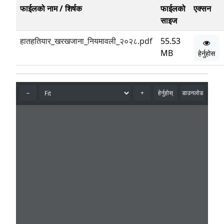
फाईलको नाम / शिर्षक
फाईलको
एक्सन
साइज
हातहतियार_खरखजाना_नियमावली_२०२८.pdf
55.53
MB
हेर्नुहोस