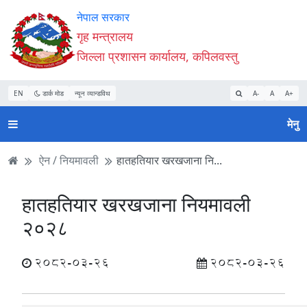
Accessibility
मुख्य
मुख्य
वेबसाइट
नेपाल सरकार
Mode
सामाग्री
नेभिगेसन
खोजमा
गृह मन्त्रालय
सुरु
पढ्नुहाेस्
पढ्नुहाेस्
जानुहोस्
जिल्ला प्रशासन कार्यालय, कपिलवस्तु
गर्नुहोस्
EN
डार्क मोड
न्यून व्यान्डविथ
A-
A
A+
मेनु
ऐन / नियमावली
हातहतियार खरखजाना नि...
हातहतियार खरखजाना नियमावली
२०२८
2082-03-26
2082-03-26