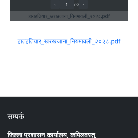
हातहतियार_खरखजाना_नियमावली_२०२८.pdf
सम्पर्क
जिल्ला प्रशासन कार्यालय, कपिलवस्तु