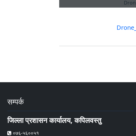
Drone_स
सम्पर्क
जिल्ला प्रशासन कार्यालय, कपिलवस्तु
०७६-५६००५१