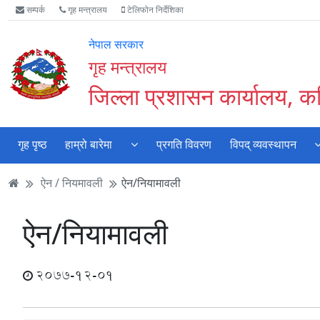
Accessibility
मुख्य
मुख्य
वेबसाइट
सम्पर्क
गृह मन्त्रालय
टेलिफोन निर्देशिका
Mode
सामाग्री
नेभिगेसन
खोजमा
सुरु
पढ्नुहाेस्
पढ्नुहाेस्
जानुहोस्
नेपाल सरकार
गर्नुहोस्
गृह मन्त्रालय
जिल्ला प्रशासन कार्यालय, क
गृह पृष्ठ
हाम्रो बारेमा
प्रगति विवरण
विपद् व्यवस्थापन
ऐन / नियमावली
ऐन/नियामावली
ऐन/नियामावली
2077-12-01