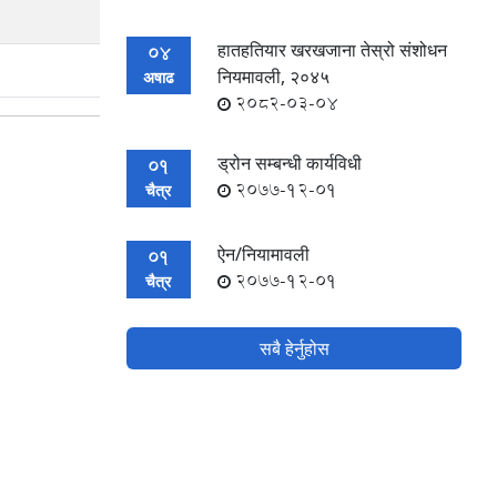
हातहतियार खरखजाना तेस्रो संशोधन
04
नियमावली, २०४५
अषाढ
2082-03-04
ड्रोन सम्बन्धी कार्यविधी
01
2077-12-01
चैत्र
ऐन/नियामावली
01
2077-12-01
चैत्र
सबै हेर्नुहोस