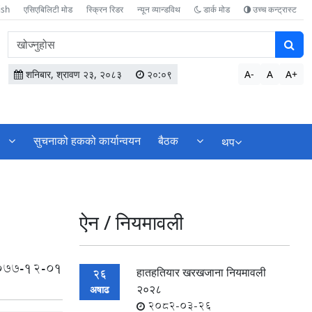
ish
एसिएबिलिटी मोड
स्क्रिन रिडर
न्यून व्यान्डविथ
डार्क मोड
उच्च कन्ट्रास्ट
वेबसाइटमा
सामग्री
खोज्नुहोस
शनिबार, श्रावण २३, २०८३
२०:०९
A-
A
A+
सुचनाको हकको कार्यान्वयन
बैठक
थप
ऐन / नियमावली
077-12-01
हातहतियार खरखजाना नियमावली
26
२०२८
अषाढ
2082-03-26