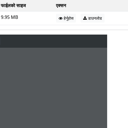
फाईलको साइज
एक्सन
9.95 MB
हेर्नुहोस
डाउनलोड