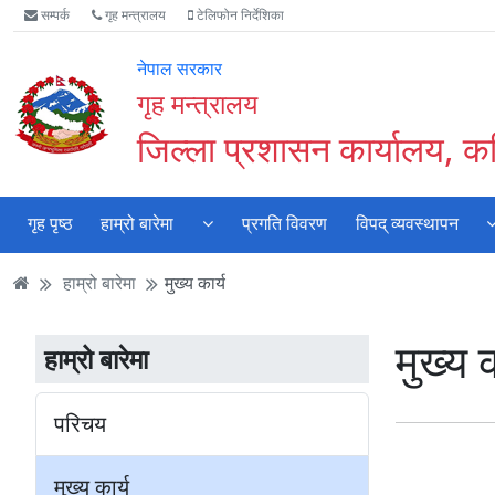
Accessibility
मुख्य
मुख्य
वेबसाइट
सम्पर्क
गृह मन्त्रालय
टेलिफोन निर्देशिका
Mode
सामाग्री
नेभिगेसन
खोजमा
सुरु
पढ्नुहाेस्
पढ्नुहाेस्
जानुहोस्
नेपाल सरकार
गर्नुहोस्
गृह मन्त्रालय
जिल्ला प्रशासन कार्यालय, क
गृह पृष्ठ
हाम्रो बारेमा
प्रगति विवरण
विपद् व्यवस्थापन
हाम्रो बारेमा
मुख्य कार्य
मुख्य क
हाम्रो बारेमा
परिचय
मुख्य कार्य