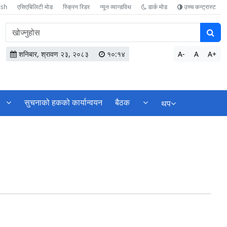
ish
एसिएबिलिटी मोड
स्क्रिन रिडर
न्यून व्यान्डविथ
डार्क मोड
उच्च कन्ट्रास्ट
वेबसाइटमा
सामग्री
खोज्नुहोस
शनिबार, श्रावण २३, २०८३
१०:१४
A-
A
A+
सुचनाको हकको कार्यान्वयन
बैठक
थप