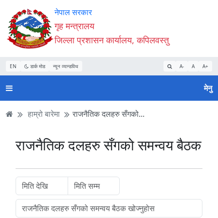
Accessibility
मुख्य
मुख्य
वेबसाइट
नेपाल सरकार
Mode
सामाग्री
नेभिगेसन
खोजमा
गृह मन्त्रालय
सुरु
पढ्नुहाेस्
पढ्नुहाेस्
जानुहोस्
जिल्ला प्रशासन कार्यालय, कपिलवस्तु
गर्नुहोस्
EN
डार्क मोड
न्यून व्यान्डविथ
A-
A
A+
मेनु
हाम्रो बारेमा
राजनैतिक दलहरु सँगको...
राजनैतिक दलहरु सँगको समन्वय बैठक