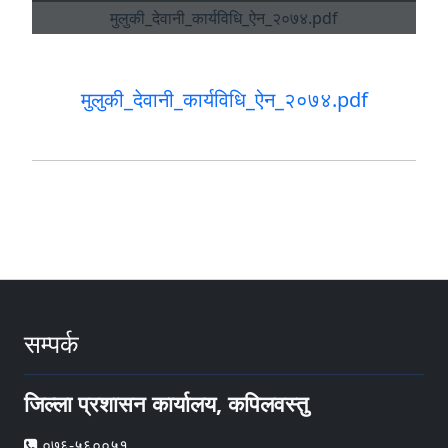
मुलुकी_देवानी_कार्यविधि_ऐन_२०७४.pdf
सम्पर्क
जिल्ला प्रशासन कार्यालय, कपिलवस्तु
०७६-५६००५१