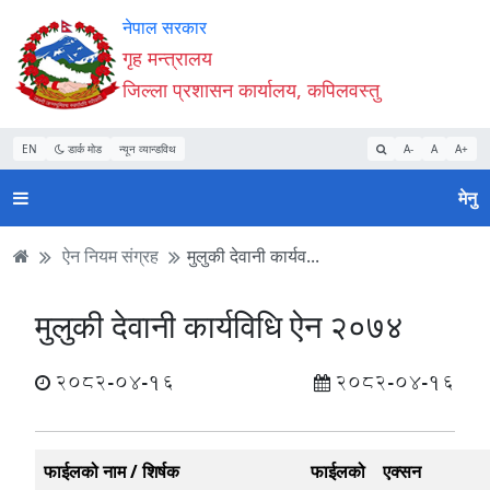
Accessibility
मुख्य
मुख्य
वेबसाइट
नेपाल सरकार
Mode
सामाग्री
नेभिगेसन
खोजमा
गृह मन्त्रालय
सुरु
पढ्नुहाेस्
पढ्नुहाेस्
जानुहोस्
जिल्ला प्रशासन कार्यालय, कपिलवस्तु
गर्नुहोस्
EN
डार्क मोड
न्यून व्यान्डविथ
A-
A
A+
मेनु
ऐन नियम संग्रह
मुलुकी देवानी कार्यव...
मुलुकी देवानी कार्यविधि ऐन २०७४
2082-04-16
2082-04-16
फाईलको नाम / शिर्षक
फाईलको
एक्सन