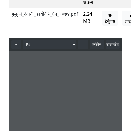
साइज
मुलुकी_देवानी_कार्यविधि_ऐन_२०७४.pdf
2.24
MB
हेर्नुहोस
डाउ