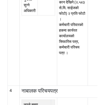
कान देखिने (२.५x३
सुन्ने
से.मि. साईजको
अधिकारी
फोटो) २ प्रति फोटो
।
कर्मचारी परिवारको
हकमा कार्यरत
कार्यालयको
सिफारिस पत्र,
कर्मचारी परिचय
पत्र ।
नाबालक परिचयपत्र
4
लाग्ने समय