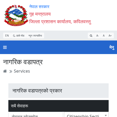
Accessibility
मुख्य
मुख्य
वेबसाइट
नेपाल सरकार
Mode
सामाग्री
नेभिगेसन
खोजमा
गृह मन्त्रालय
सुरु
पढ्नुहाेस्
पढ्नुहाेस्
जानुहोस्
जिल्ला प्रशासन कार्यालय, कपिलवस्तु
गर्नुहोस्
EN
डार्क मोड
न्यून व्यान्डविथ
A-
A
A+
मेनु
नागरिक वडापत्र
Services
नागरिक वडापत्रको प्रकार
सबै सेवाहरू
Citizenship Section(नागरिकता शाखा)