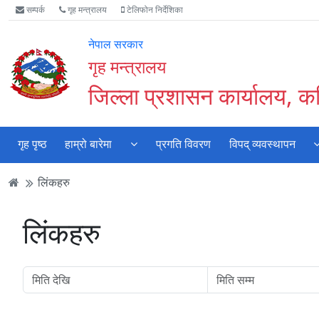
Accessibility
मुख्य
मुख्य
वेबसाइट
सम्पर्क
गृह मन्त्रालय
टेलिफोन निर्देशिका
Mode
सामाग्री
नेभिगेसन
खोजमा
सुरु
पढ्नुहाेस्
पढ्नुहाेस्
जानुहोस्
नेपाल सरकार
गर्नुहोस्
गृह मन्त्रालय
जिल्ला प्रशासन कार्यालय, क
गृह पृष्ठ
हाम्रो बारेमा
प्रगति विवरण
विपद् व्यवस्थापन
लिंकहरु
लिंकहरु