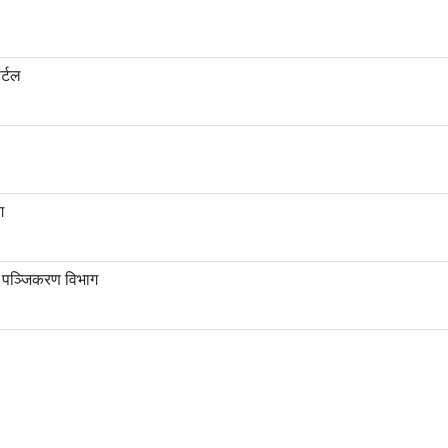
र्टल
ग
ा पञ्जिकरण विभाग