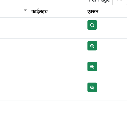
फाईलहरु
एक्सन