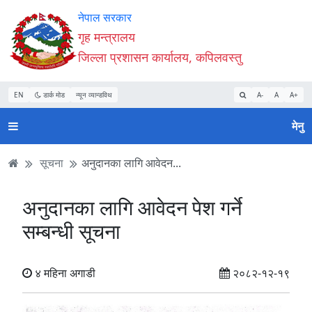
Accessibility
मुख्य
मुख्य
वेबसाइट
नेपाल सरकार
Mode
सामाग्री
नेभिगेसन
खोजमा
गृह मन्त्रालय
सुरु
पढ्नुहाेस्
पढ्नुहाेस्
जानुहोस्
जिल्ला प्रशासन कार्यालय, कपिलवस्तु
गर्नुहोस्
EN
डार्क मोड
न्यून व्यान्डविथ
A-
A
A+
मेनु
सूचना
अनुदानका लागि आवेदन...
अनुदानका लागि आवेदन पेश गर्ने
सम्बन्धी सूचना
४ महिना अगाडी
२०८२-१२-१९