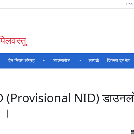
Engl
पिलवस्तु
ऐन नियम संग्रह
डाउनलोड
सम्पर्क
जिल्ला दर रेट
 (Provisional NID) डाउनलोड
ा ।