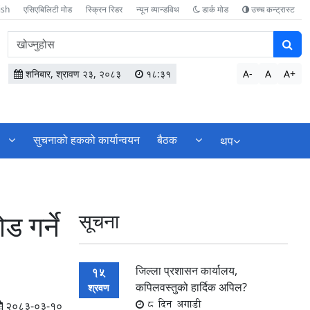
ish
एसिएबिलिटी मोड
स्क्रिन रिडर
न्यून व्यान्डविथ
डार्क मोड
उच्च कन्ट्रास्ट
वेबसाइटमा
सामग्री
खोज्नुहोस
शनिबार, श्रावण २३, २०८३
१८:३१
A-
A
A+
सुचनाको हकको कार्यान्वयन
बैठक
थप
 गर्ने
सूचना
जिल्ला प्रशासन कार्यालय,
15
कपिलवस्तुको हार्दिक अपिल?
श्रवण
8 दिन अगाडी
२०८३-०३-१०