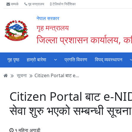
Accessibility
मुख्य
मुख्य
वेबसाइट
सम्पर्क
गृह मन्त्रालय
टेलिफोन निर्देशिका
Mode
सामाग्री
नेभिगेसन
खोजमा
सुरु
पढ्नुहाेस्
पढ्नुहाेस्
जानुहोस्
नेपाल सरकार
गर्नुहोस्
गृह मन्त्रालय
जिल्ला प्रशासन कार्यालय, क
गृह पृष्ठ
हाम्रो बारेमा
प्रगति विवरण
विपद् व्यवस्थापन
सूचना
Citizen Portal बाट e...
Citizen Portal बाट e-NID
सेवा शुरु भएको सम्बन्धी सूचन
१ महिना अगाडी