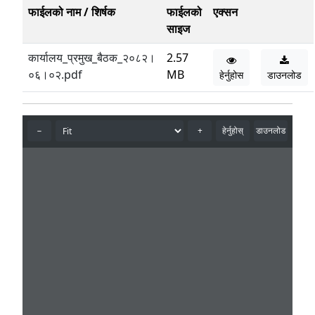
फाईलको नाम / शिर्षक
फाईलको
एक्सन
साइज
कार्यालय_प्रमुख_बैठक_२०८२।
2.57
०६।०२.pdf
MB
हेर्नुहोस
डाउनलोड