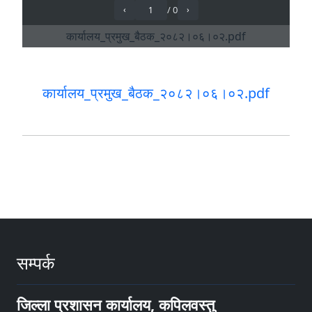
कार्यालय_प्रमुख_बैठक_२०८२।०६।०२.pdf
सम्पर्क
जिल्ला प्रशासन कार्यालय, कपिलवस्तु