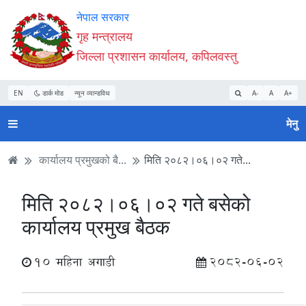
Accessibility
मुख्य
मुख्य
वेबसाइट
नेपाल सरकार
Mode
सामाग्री
नेभिगेसन
खोजमा
गृह मन्त्रालय
सुरु
पढ्नुहाेस्
पढ्नुहाेस्
जानुहोस्
जिल्ला प्रशासन कार्यालय, कपिलवस्तु
गर्नुहोस्
EN
डार्क मोड
न्यून व्यान्डविथ
A-
A
A+
मेनु
कार्यालय प्रमुखको बै...
मिति २०८२।०६।०२ गते...
मिति २०८२।०६।०२ गते बसेको
कार्यालय प्रमुख बैठक
10 महिना अगाडी
2082-06-02