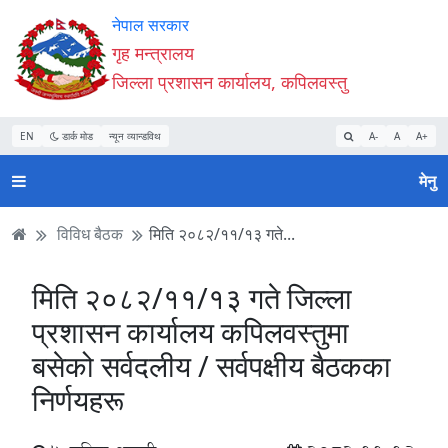
Accessibility
मुख्य
मुख्य
वेबसाइट
नेपाल सरकार
Mode
सामाग्री
नेभिगेसन
खोजमा
गृह मन्त्रालय
सुरु
पढ्नुहाेस्
पढ्नुहाेस्
जानुहोस्
जिल्ला प्रशासन कार्यालय, कपिलवस्तु
गर्नुहोस्
EN
डार्क मोड
न्यून व्यान्डविथ
A-
A
A+
मेनु
विविध बैठक
मिति २०८२/११/१३ गते...
मिति २०८२/११/१३ गते जिल्ला
प्रशासन कार्यालय कपिलवस्तुमा
बसेको सर्वदलीय / सर्वपक्षीय बैठकका
निर्णयहरू