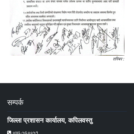
तस्बिर :
सम्पर्क
जिल्ला प्रशासन कार्यालय, कपिलवस्तु
०७६-५६००५१