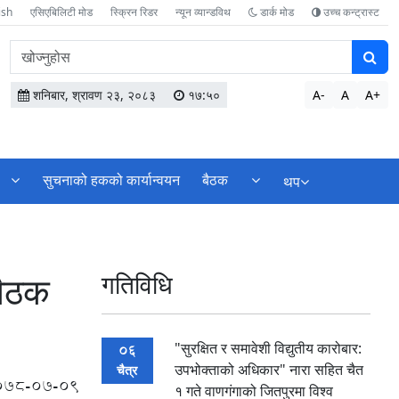
ish
एसिएबिलिटी मोड
स्क्रिन रिडर
न्यून व्यान्डविथ
डार्क मोड
उच्च कन्ट्रास्ट
वेबसाइटमा
सामग्री
खोज्नुहोस
शनिबार, श्रावण २३, २०८३
१७:५०
A-
A
A+
सुचनाको हकको कार्यान्वयन
बैठक
थप
बैठक
गतिविधि
"सुरक्षित र समावेशी विद्युतीय कारोबार:
06
उपभोक्ताको अधिकार" नारा सहित चैत
चैत्र
078-07-09
१ गते वाणगंगाको जितपुरमा विश्व