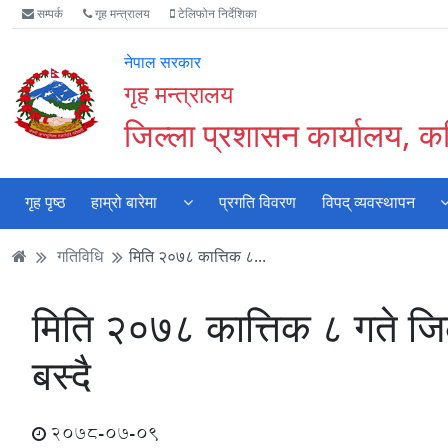
Accessibility
मुख्य
मुख्य
वेबसाइट
सम्पर्क
गृह मन्त्रालय
टेलिफोन निर्देशिका
Mode
सामाग्री
नेभिगेसन
खोजमा
सुरु
पढ्नुहाेस्
पढ्नुहाेस्
जानुहोस्
नेपाल सरकार
गर्नुहोस्
गृह मन्त्रालय
जिल्ला प्रशासन कार्यालय, क
गृह पृष्ठ
हाम्रो बारेमा
प्रगति विवरण
विपद् व्यवस्थापन
गतिविधि
मिति २०७८ कात्तिक ८...
मिति २०७८ कात्तिक ८ गते जिल
बस्दै
2078-07-09