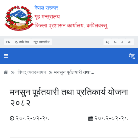
Accessibility
मुख्य
मुख्य
वेबसाइट
नेपाल सरकार
Mode
सामाग्री
नेभिगेसन
खोजमा
गृह मन्त्रालय
सुरु
पढ्नुहाेस्
पढ्नुहाेस्
जानुहोस्
जिल्ला प्रशासन कार्यालय, कपिलवस्तु
गर्नुहोस्
EN
डार्क मोड
न्यून व्यान्डविथ
A-
A
A+
मेनु
विपद् व्यवस्थापन
मनसुन पूर्वतयारी तथा...
मनसुन पूर्वतयारी तथा प्रतिकार्य योजना
२०८२
2082-02-28
2082-02-28