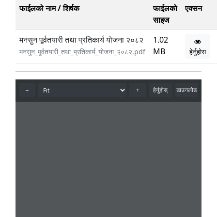
फाईलको नाम / शिर्षक
फाईलको
एक्सन
साइज
मनसुन पूर्वतयारी तथा प्रतिकार्य योजना २०८२
1.02
MB
मनसुन_पूर्वतयारी_तथा_प्रतिकार्य_योजना_२०८२.pdf
हेर्नुहोस