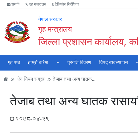
Accessibility
मुख्य
मुख्य
वेबसाइट
सम्पर्क
गृह मन्त्रालय
टेलिफोन निर्देशिका
Mode
सामाग्री
नेभिगेसन
खोजमा
सुरु
पढ्नुहाेस्
पढ्नुहाेस्
जानुहोस्
नेपाल सरकार
गर्नुहोस्
गृह मन्त्रालय
जिल्ला प्रशासन कार्यालय, क
गृह पृष्ठ
हाम्रो बारेमा
प्रगति विवरण
विपद् व्यवस्थापन
ऐन नियम संग्रह
तेजाब तथा अन्य घातक...
तेजाब तथा अन्य घातक रासाय
2078-04-29