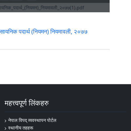
ासायनिक पदार्थ (नियमन) नियमावली, २०७७
महत्त्वपूर्ण लिंकहरु
नेपाल विपद् व्यवस्थापन पोर्टल
स्थानीय तहहरू