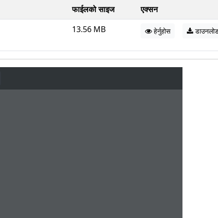
फाईलको साइज
एक्सन
13.56 MB
हेर्नुहोस
डाउनलो