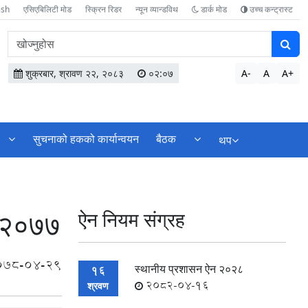
ish
एसिएबिलिटी मोड
स्क्रिन रिडर
न्यून व्यान्डविथ
डार्क मोड
उच्च कन्ट्रास्ट
वेबसाइटमा
सामग्री
खोज्नुहोस
शुक्रबार, श्रावण २२, २०८३
०२:०७
A-
A
A+
सुचनाको हकको कार्यान्वयन
बैठक
थप
, २०७७
ऐन नियम संग्रह
078-04-29
स्थानीय प्रशासन ऐन २०२८
16
2082-04-16
श्रवण