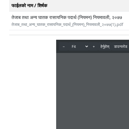
फाईलको नाम / शिर्षक
तेजाब तथा अन्य घातक रासायनिक पदार्थ (नियमन) नियमावली, २०७७
तेजाब_तथा_अन्य_घातक_रासायनिक_पदार्थ_(नियमन)_नियमावली_२०७७(1).pdf