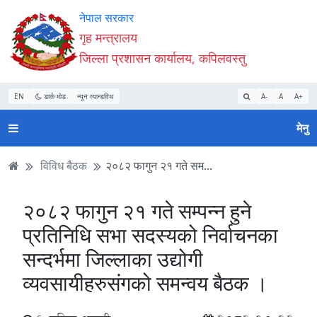
Accessibility
मुख्य
मुख्य
वेबसाइट
नेपाल सरकार
Mode
सामाग्री
नेभिगेसन
खोजमा
गृह मन्त्रालय
सुरु
पढ्नुहाेस्
पढ्नुहाेस्
जानुहोस्
जिल्ला प्रशासन कार्यालय, कपिलवस्तु
गर्नुहोस्
EN
डार्क मोड
न्यून व्यान्डविथ
A-
A
A+
मेनु
विविध बैठक
२०८२ फागुन २१ गते सम...
२०८२ फागुन २१ गते सम्पन्न हुने
प्रतिनिधि सभा सदस्यको निर्वाचनका
सन्दर्भमा जिल्लाका उद्योगी
व्यवसायीहरुसंगको समन्वय बैठक ।