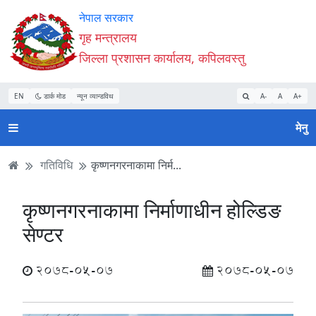
Accessibility
मुख्य
मुख्य
वेबसाइट
नेपाल सरकार
Mode
सामाग्री
नेभिगेसन
खोजमा
गृह मन्त्रालय
सुरु
पढ्नुहाेस्
पढ्नुहाेस्
जानुहोस्
जिल्ला प्रशासन कार्यालय, कपिलवस्तु
गर्नुहोस्
EN
डार्क मोड
न्यून व्यान्डविथ
A-
A
A+
मेनु
गतिविधि
कृष्णनगरनाकामा निर्म...
कृष्णनगरनाकामा निर्माणाधीन होल्डिङ
सेण्टर
2078-05-07
2078-05-07